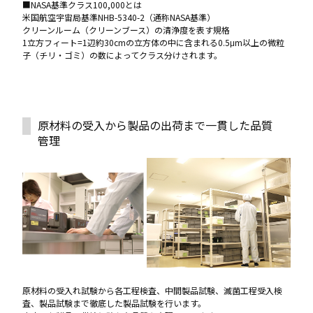
■NASA基準クラス100,000とは
米国航空宇宙局基準NHB-5340-2（通称NASA基準）
クリーンルーム（クリーンブース）の清浄度を表す規格
1立方フィート=1辺約30cmの立方体の中に含まれる0.5μm以上の微粒
子（チリ・ゴミ）の数によってクラス分けされます。
原材料の受入から製品の出荷まで一貫した品質
管理
原材料の受入れ試験から各工程検査、中間製品試験、滅菌工程受入検
査、製品試験まで徹底した製品試験を行います。